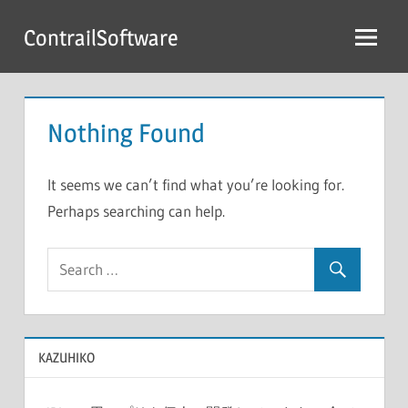
Skip
ContrailSoftware
to
content
Nothing Found
It seems we can’t find what you’re looking for.
Perhaps searching can help.
KAZUHIKO