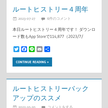
ルートヒストリー４周年
2023-07-27
開発者
6件のコメント
本日ルートヒストリー４周年です！ ダウンロ
ード数もApp Storeで114,877（2023/7/
Twitter
Facebook
Line
Email
共
有
CONTINUE READING
ルートヒストリーバック
アップのススメ
2022-10-20
開発者
コメントをする