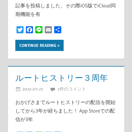
記事を投稿しました、その際iOS版でiCloud同
期機能を有
Twitter
Facebook
Line
Email
共
有
CONTINUE READING
ルートヒストリー３周年
2022-07-27
開発者
1件のコメント
おかげさまでルートヒストリーの配信を開始
してから3年が経ちました！ App Storeでの配
信が3年