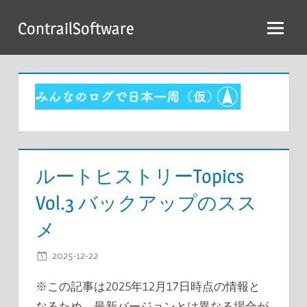
コ
ContrailSoftware
ン
テ
ン
ツ
へ
ス
キ
ッ
ルートヒストリーTopics
プ
Vol.3 バックアップのスス
メ
2025-12-22
開発者
※この記事は2025年12月17日時点の情報と
なるため、最新バージョンとは異なる場合が