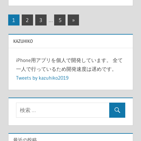
投
次
1
2
3
…
5
»
の
稿
記
KAZUHIKO
の
事
ペ
iPhone用アプリを個人で開発しています。 全て
ー
一人で行っているため開発速度は遅めです。
Tweets by kazuhiko2019
ジ
送
り
最近の投稿