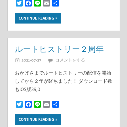
Twitter
Facebook
Line
Email
共
有
CONTINUE READING
ルートヒストリー２周年
2021-07-27
開発者
コメントをする
おかげさまでルートヒストリーの配信を開始
してから２年が経ちました！ ダウンロード数
もiOS版39,0
Twitter
Facebook
Line
Email
共
有
CONTINUE READING