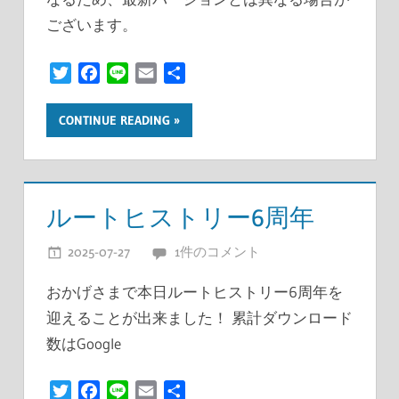
ございます。
Twitter
Facebook
Line
Email
共
有
CONTINUE READING
ルートヒストリー6周年
2025-07-27
開発者
1件のコメント
おかげさまで本日ルートヒストリー6周年を
迎えることが出来ました！ 累計ダウンロード
数はGoogle
Twitter
Facebook
Line
Email
共