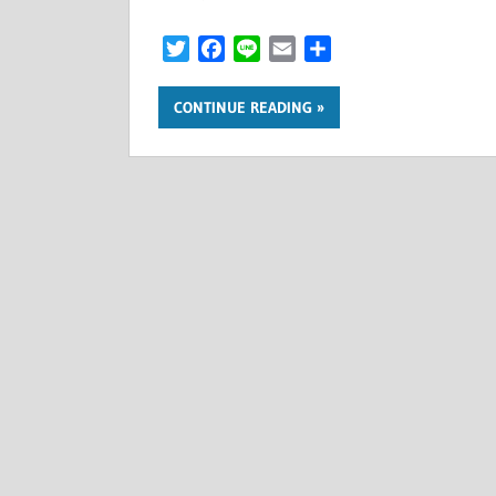
Twitter
Facebook
Line
Email
共
有
CONTINUE READING