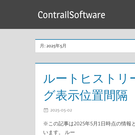
コ
ContrailSoftware
ン
テ
ン
ツ
月:
2025年5月
へ
ス
キ
ルートヒストリーTop
ッ
プ
グ表示位置間隔
2025-05-02
開発者
※この記事は2025年5月1日時点の情
います。 ルー