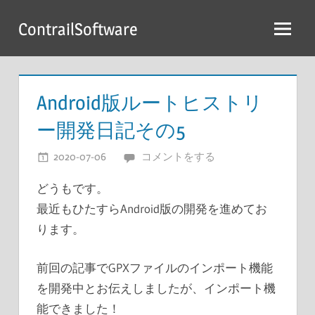
コ
ContrailSoftware
ン
テ
ン
ツ
Android版ルートヒストリ
へ
ー開発日記その5
ス
キ
2020-07-06
開発者
コメントをする
ッ
どうもです。
プ
最近もひたすらAndroid版の開発を進めてお
ります。
前回の記事でGPXファイルのインポート機能
を開発中とお伝えしましたが、インポート機
能できました！